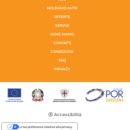
NOLEGGIO AUTO
OFFERTE
SERVIZI
DOVE SIAMO
CONTATTI
CONDIZIONI
FAQ
PRIVACY
Accessibilità
Le tue preferenze relative alla privacy