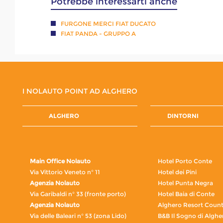
Potrebbe interessarti anche
FURGONE MERCI FIAT DUCATO
FIAT PANDA - GRUPPO A
I NOLAUTO POINT AD ALGHERO
ALGHERO
DINTORNI
Main Office Nolauto
Hotel Porto Conte
Via Vittorio Veneto n° 11
Hotel dei Pini
Agenzia Nolauto
Hotel Punta Negra
Via Garibaldi n° 33 (fronte porto)
Hotel Baia di Conte
Agenzia Nolauto
Alghero Resort Count
Via delle Baleari n° 53 (zona Lido)
B&B Il Sogno di Alghe