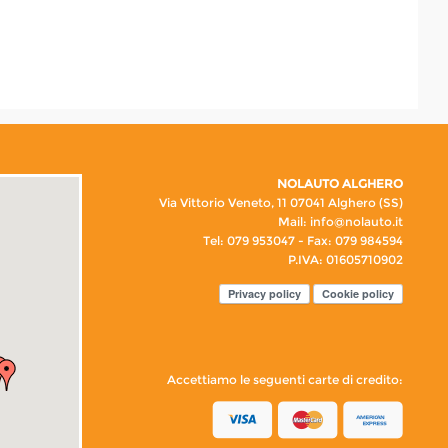
NOLAUTO ALGHERO
Via Vittorio Veneto, 11 07041 Alghero (SS)
Mail:
info@nolauto.it
Tel: 079 953047 - Fax: 079 984594
P.IVA: 01605710902
Privacy policy
Cookie policy
Accettiamo le seguenti carte di credito: