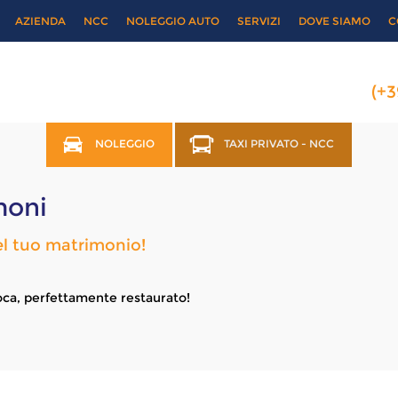
AZIENDA
NCC
NOLEGGIO AUTO
SERVIZI
DOVE SIAMO
C
(+
NOLEGGIO
TAXI PRIVATO - NCC
moni
del tuo matrimonio!
ca, perfettamente restaurato!