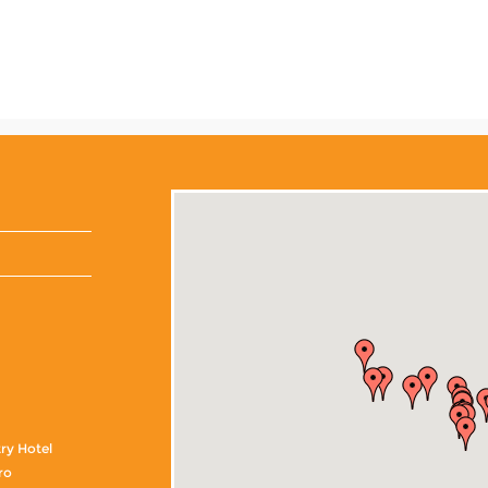
ry Hotel
ro